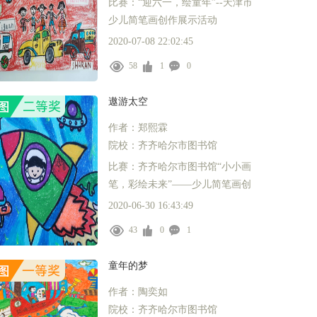
比赛：“迎六一，绘童年”--天津市
少儿简笔画创作展示活动
2020-07-08 22:02:45
58
1
0
遨游太空
作者：郑熙霖
院校：齐齐哈尔市图书馆
比赛：齐齐哈尔市图书馆“小小画
笔，彩绘未来”——少儿简笔画创
作展示活动
2020-06-30 16:43:49
43
0
1
童年的梦
作者：陶奕如
院校：齐齐哈尔市图书馆