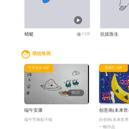
蜻蜓
抗疫医生
1328
萌娃绘画
可可乐乐 | 6岁
范炯栏 | 8岁
00:23
端午安康
创意画(未来世
端午节画粽子啦
自创画(未来世界
一幅作品