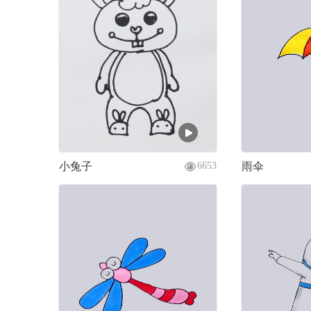
小兔子
雨伞
6653