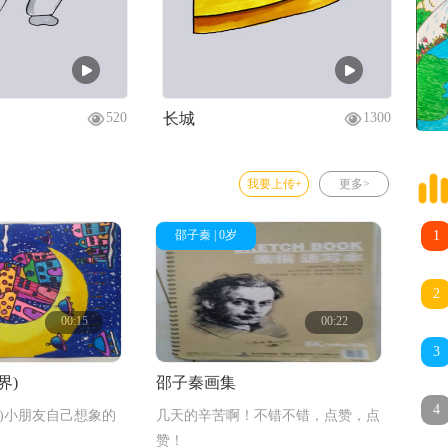
长城
520
1300
我要上传+
更多>
邵子秦 | 0岁
1
2
00:15
00:22
3
界)
邵子秦画集
4
)小朋友自己想象的
几天的辛苦啊！不错不错，点赞，点
赞！