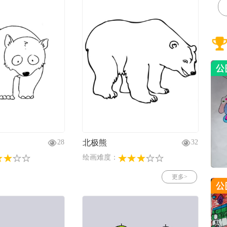
北极熊
28
32
绘画难度：
更多>