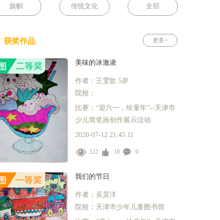
旗帜
传统文化
全部
获奖作品
更多>
美味的冰激凌
作者：王雯歆 5岁
院校：
比赛：“迎六一，绘童年”--天津市
少儿简笔画创作展示活动
2020-07-12 21:45:11
122
18
0
我们的节日
作者：吴昊洋
院校：天津市少年儿童图书馆