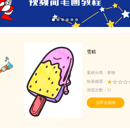
雪糕
素材分类：食物
绘画难度：
浏览次数：21
立即去画画