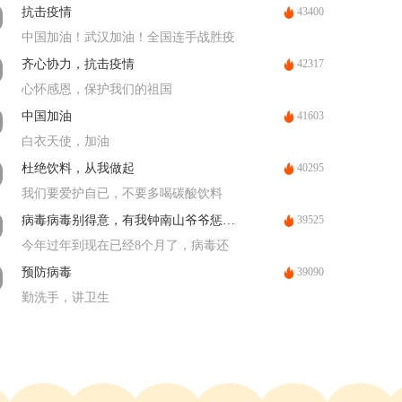
43400
抗击疫情
中国加油！武汉加油！全国连手战胜疫
情
42317
齐心协力，抗击疫情
心怀感恩，保护我们的祖国
41603
中国加油
白衣天使，加油
40295
杜绝饮料，从我做起
我们要爱护自已，不要多喝碳酸饮料
39525
病毒病毒别得意，有我钟南山爷爷惩治你
今年过年到现在已经8个月了，病毒还
没有完全结束，大家还是要勤洗手戴口
39090
预防病毒
罩
勤洗手，讲卫生