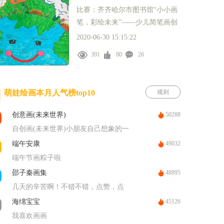
比赛：齐齐哈尔市图书馆“小小画
笔，彩绘未来”——少儿简笔画创
作展示活动
2020-06-30 15:15:22
391
80
26
萌娃绘画本月人气榜top10
规则
50288
创意画(未来世界)
自创画(未来世界)小朋友自己想象的一
幅作品
49032
端午安康
端午节画粽子啦
48895
邵子秦画集
几天的辛苦啊！不错不错，点赞，点
赞！
45126
海绵宝宝
我喜欢画画