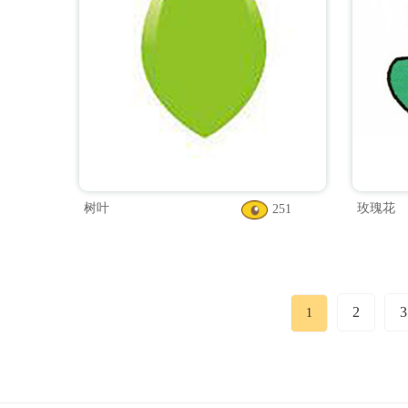
树叶
玫瑰花
251
2
3
1