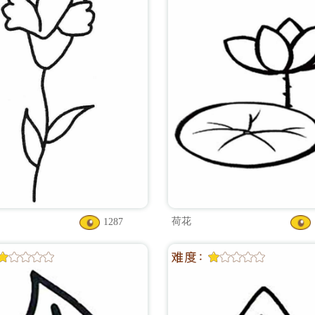
荷花
1287