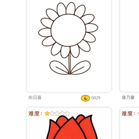
向日葵
康乃馨
6029