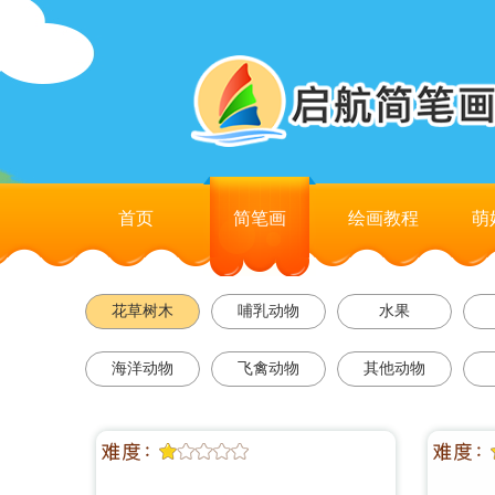
首页
简笔画
绘画教程
萌
花草树木
哺乳动物
水果
海洋动物
飞禽动物
其他动物