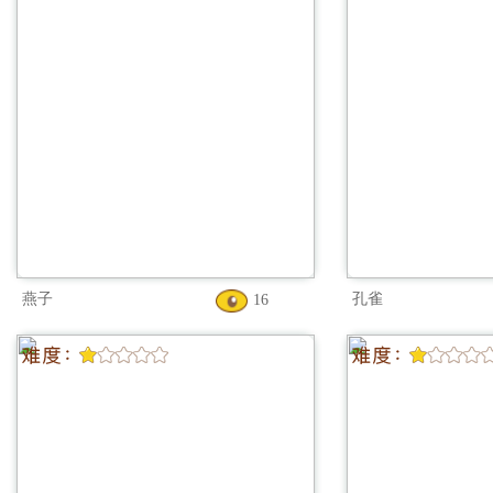
燕子
孔雀
16