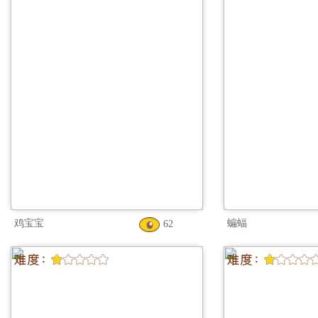
鸡宝宝
蝙蝠
62