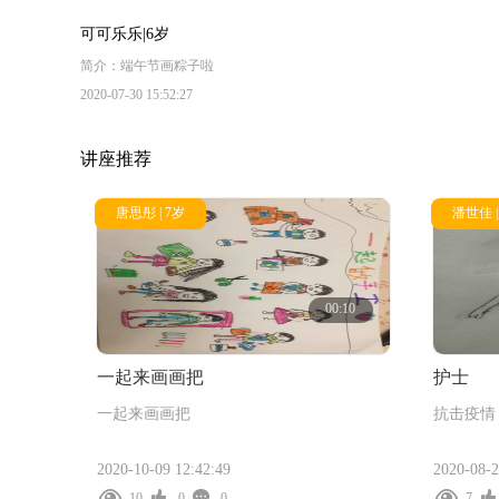
可可乐乐|6岁
简介：端午节画粽子啦
2020-07-30 15:52:27
讲座推荐
唐思彤 | 7岁
潘世佳 |
00:10
一起来画画把
护士
一起来画画把
抗击疫情
2020-10-09 12:42:49
2020-08-2
10
0
0
7