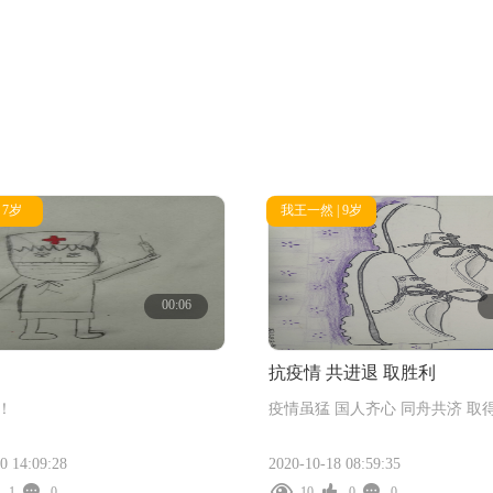
 7岁
我王一然 | 9岁
00:06
抗疫情 共进退 取胜利
！
疫情虽猛 国人齐心 同舟共济 取
0 14:09:28
2020-10-18 08:59:35
1
0
10
0
0