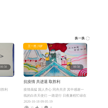
换一换
王一然 | 9岁
00:58
00:58
抗疫情 共进退 取胜利
得胜利
疫情虽猛 国人齐心 同舟共济 其中感谢一
线的白衣天使们 一路逆行 日夜兼程忙碌在
一线 有了你们我们更有信心 战胜疫情
2020-10-18 09:05:19
15
1
0