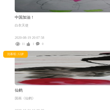
中国加油！
白衣天使
2020-08-19 20:07:58
11
1
0
沈慕瑶 | 12岁
仙鹤
国画《仙鹤》