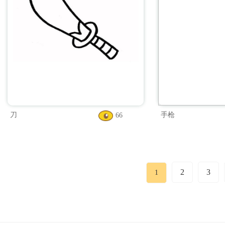
刀
手枪
66
2
3
1