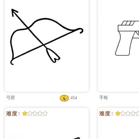
弓箭
手枪
454