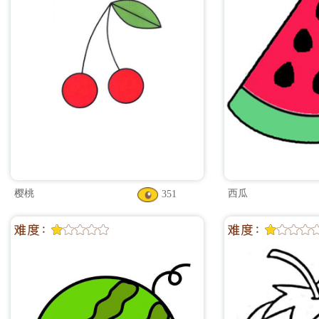
樱桃
西瓜
351