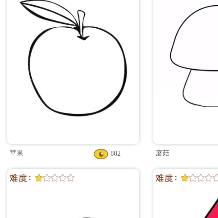
苹果
蘑菇
802