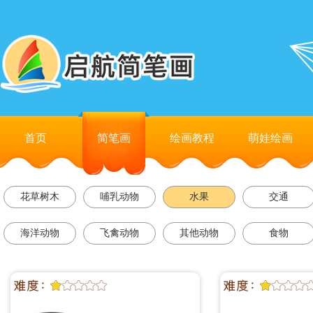
首页
简笔画
绘画教程
萌娃绘画
花草树木
哺乳动物
水果
交通
海洋动物
飞禽动物
其他动物
食物