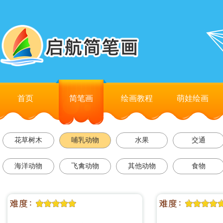
首页
简笔画
绘画教程
萌娃绘画
花草树木
哺乳动物
水果
交通
海洋动物
飞禽动物
其他动物
食物