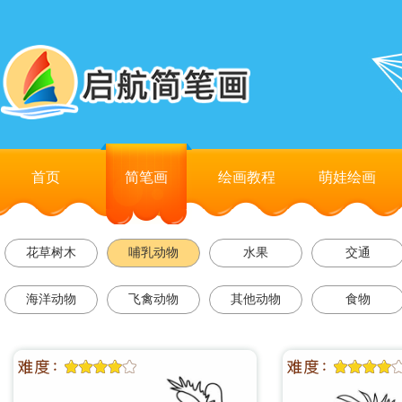
首页
简笔画
绘画教程
萌娃绘画
花草树木
哺乳动物
水果
交通
海洋动物
飞禽动物
其他动物
食物