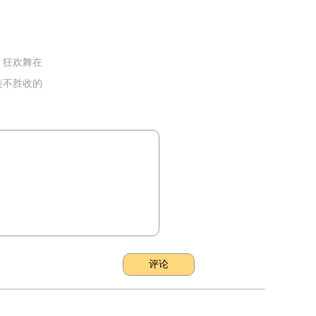
 狂欢舞在
美不胜收的
评论