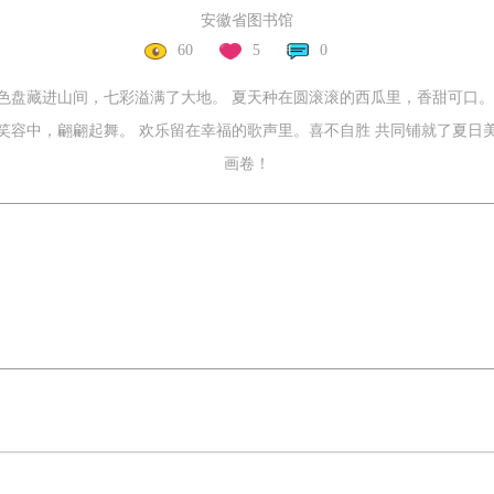
安徽省图书馆
60
5
0
色盘藏进山间，七彩溢满了大地。 夏天种在圆滚滚的西瓜里，香甜可口。
笑容中，翩翩起舞。 欢乐留在幸福的歌声里。喜不自胜 共同铺就了夏日
画卷！